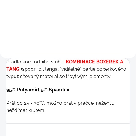
Detail
Detail
199 Kč
199 Kč
S
M
M-L
S
M
Prádlo komfortního střihu,
KOMBINACE BOXEREK A
TANG
(spodní díl tanga; "viditelné" partie boxerkového
typu); síťovaný materiál se třpytivými elementy
95% Polyamid
;
5% Spandex
Prát do 25 - 30°C, možno prát v pračce, nežehlit,
neždímat krutem