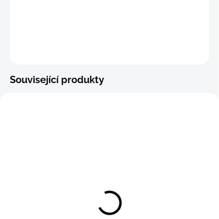
−
+
Přidat do košíku
ZEPTAT SE
Související produkty
Boxerková tanga F.R.
Boxerková tanga F.R.