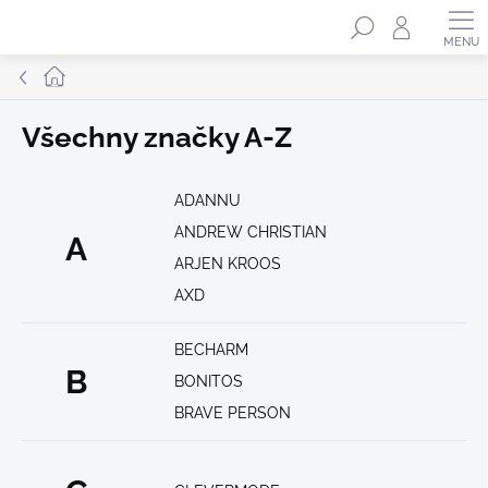
Přejít
Hledat
na
obsah
Domů
Všechny značky A-Z
ADANNU
ANDREW CHRISTIAN
A
ARJEN KROOS
AXD
BECHARM
B
BONITOS
BRAVE PERSON