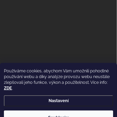
Používáme cookies, abychom Vám umožnili pohodlné
ODSTOUPENÍ OD KUPNÍ SMLOUVY
používání webu a díky analýze provozu webu neustále
(VRÁCENÍ)
zlepšovali jeho funkce, výkon a použitelnost. Více info:
ZDE
.
Nastavení
Copyright 2026
WWW.CASSIDI.CZ
. Všechna práva vyhrazena.